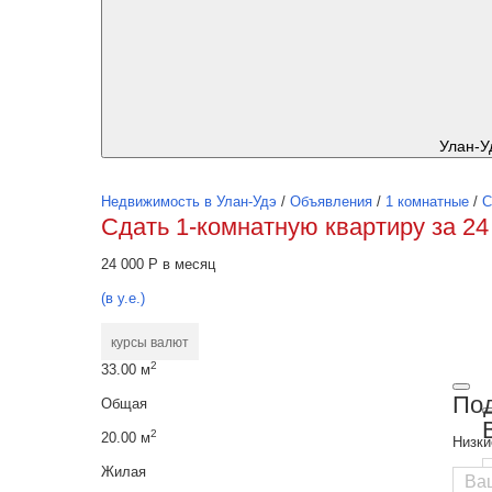
Улан-У
Недвижимость в Улан-Удэ
/
Объявления
/
1 комнатные
/
С
Сдать 1-комнатную квартиру за 24
24 000
Р
в месяц
(в у.е.)
курсы валют
2
33.00 м
Под
Общая
2
20.00 м
Низки
Жилая