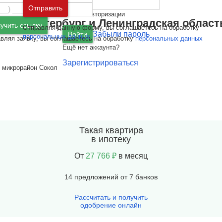
Москва
и
Московская область
Отправить
Ошибка авторизации
Санкт-Петербург
и
Ленинградская област
учить ссылку
Отправляя данную форму, вы соглашаетесь на обработку
Забыли пароль
Войти
персональных данных
вляя заявку, вы соглашаетесь на обработку
персональных данных
Ещё нет аккаунта?
Зарегистрироваться
, микрорайон Сокол
Такая квартира
в ипотеку
От
27 766 ₽
в месяц
14 предложений от 7 банков
Рассчитать и получить
одобрение онлайн