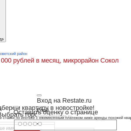
дэ
оветский район
 000 рублей в месяц, микрорайон Сокол
Вход на Restate.ru
берем квартиру в новостройке!
Email
Оставить оценку о странице
Выбрать город
е ставки по ипотеке с ежемесячным платежом ниже аренды похожей ква
Пароль