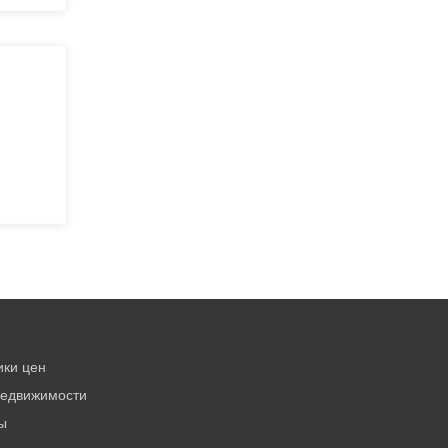
ики цен
недвижимости
ы