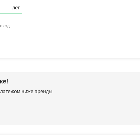
оход
ке!
 платежом ниже аренды