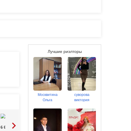
Лучшие риэлторы
Москвитина
суворова
Ольга
виктория
6 650 000
7 700 000
7 000 000
Р
Р
Р