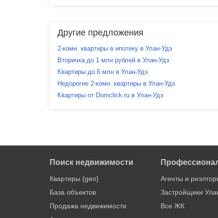
Другие предложения
2-комн. квартиры в ипотеку в Улан-Удэ
Вторичка до 1 млн рублей в Улан-Удэ
Квартиры до 6 млн в Улан-Удэ
Недорогие 2-комн. квартиры в Улан-Удэ
Квартиры от Domclick.ru в Улан-Удэ
Поиск недвижимости
Профессиона
Квартиры {geo}
Агенты и риэлтор
База объектов
Застройщики Ула
Продажа недвижимости
Все ЖК