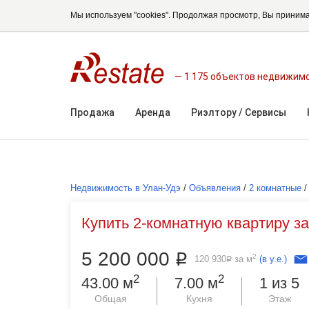
Мы используем "cookies". Продолжая просмотр, Вы приним
1 175 объектов недвижим
Продажа
Аренда
Риэлтору / Сервисы
Недвижимость в Улан-Удэ
/
Объявления
/
2 комнатные
Купить 2-комнатную квартиру за 
5 200 000
Р
2
120 930
за м
(в у.е.)
Р
2
2
43.00 м
7.00 м
1 из 5
Общая
Кухня
Этаж