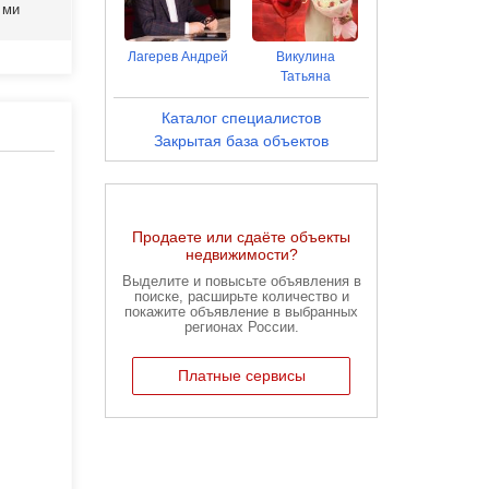
микрорайон 140А, 15
ул Ринчино, 21
пр-кт 50-ле
Лагерев Андрей
Викулина
Татьяна
Каталог специалистов
Закрытая база объектов
Продаете или сдаёте объекты
недвижимости?
Выделите и повысьте объявления в
поиске, расширьте количество и
покажите объявление в выбранных
регионах России.
Платные сервисы
Карта недвижимости Улан-