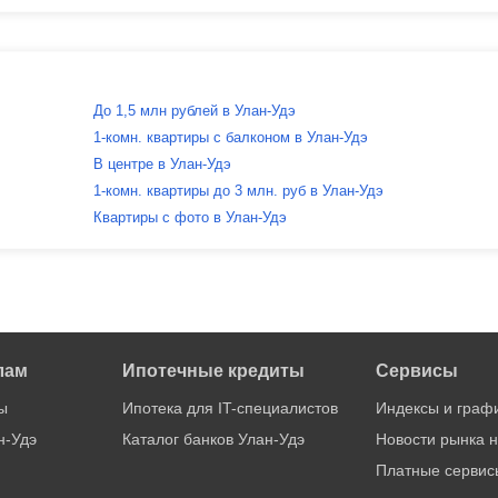
До 1,5 млн рублей в Улан-Удэ
1-комн. квартиры с балконом в Улан-Удэ
В центре в Улан-Удэ
1-комн. квартиры до 3 млн. руб в Улан-Удэ
Квартиры с фото в Улан-Удэ
лам
Ипотечные кредиты
Сервисы
ы
Ипотека для IT-специалистов
Индексы и граф
н-Удэ
Каталог банков Улан-Удэ
Новости рынка 
Платные сервис