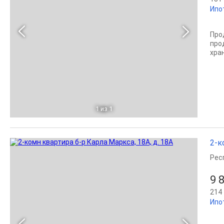
Ипо
Про
про
хра
1
из 1
2-к
Рес
9 
214 
Ипо