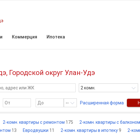
дэ
и
Коммерция
Ипотека
е
э, Городской округ Улан-Удэ
2 комн.
--
Расширенная форма
2-комн. квартиры с ремонтом
175
2-комн. квартиры с балконо
онтом
13
Евродвушки
11
2-комн. квартиры в ипотеку
9
2-ком