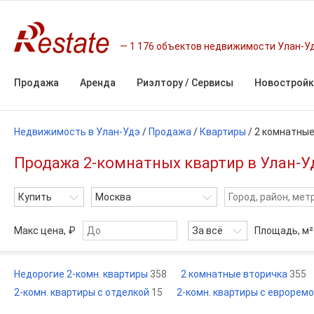
1 176 объектов недвижимости Улан-У
Продажа
Аренда
Риэлтору / Сервисы
Новостройк
Недвижимость в Улан-Удэ
/
Продажа
/
Квартиры
/
2 комнатны
Продажа 2-комнатных квартир в Улан-Уд
Купить
Москва
Макс цена, ₽
За всё
Площадь,
м²
Недорогие 2-комн. квартиры
358
2 комнатные вторичка
355
2-комн. квартиры с отделкой
15
2-комн. квартиры с еврорем