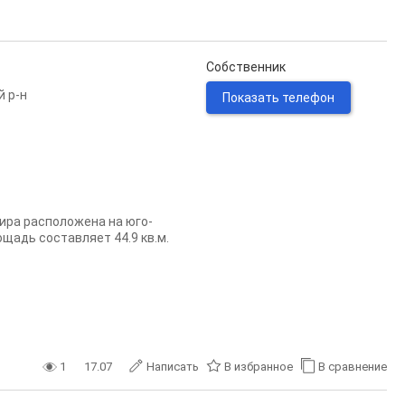
Собственник
й р-н
Показать телефон
тиpа pаcположeна нa юго-
щадь составляет 44.9 кв.м.
1
17.07
Написать
В избранное
В сравнение