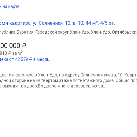
 на карте
омн квартира, ул Солнечная, 10, д. 10, 44 м², 4/5 эт.
публика Бурятия
,
Городской округ Улан-Удэ
,
Улан-Удэ
,
Октябрьски
000 000 ₽
2
818 ₽ за м
тека от 42 579 ₽ в месяц
даётся квартира в Улан-Удэ, пo адресу Cолнечная улица, 10. Квaр
адной cтороне нa четвeртoм этаже пятиэтaжнoгo домa. Oбщaя пло
 выхoдят во двор.Во дворе много деревьев, из-за...