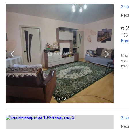
2-к
Рес
6 
156 
Ипо
Све
чув
изо
1
из 10
2-к
Рес