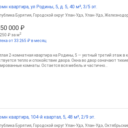
омн квартира, ул Родины, 5, д. 5, 40 м², 3/5 эт.
публика Бурятия
,
Городской округ Улан-Удэ
,
Улан-Удэ
,
Железнодор
250 000 ₽
2
250 ₽ за м
тека от 33 265 ₽ в месяц
тлая 2-комнатная квартира на Родины, 5 — уютный третий этаж в 
ствуется тепло и спокойствие двора. Окна во двор означают тихие
лированные комнаты. Остается вся мебель и частично...
омн квартира, 104-й квартал, 5, 48 м², 2/9 эт.
публика Бурятия
,
Городской округ Улан-Удэ
,
Улан-Удэ
,
Октябрьски