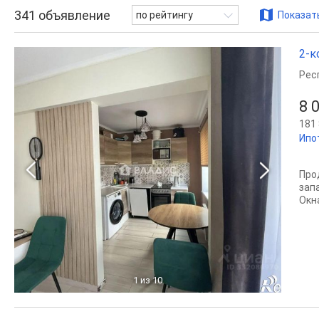
341
объявление
по рейтингу
Показать
2-к
Рес
8 
181 
Ипо
Про
зап
Oкна
1
из 10