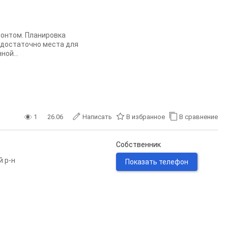
монтом. Планировка
 достаточно места для
ой...
1
26.06
Написать
В избранное
В сравнение
.
Собственник
й р-н
Показать телефон