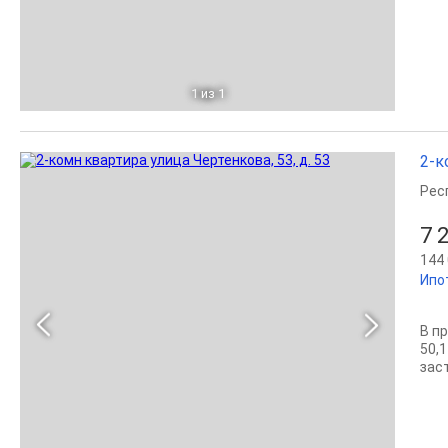
1
из 1
2-к
Рес
7 
144 
Ипо
В п
50,
зас