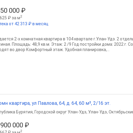
950 000 ₽
2
625 ₽ за м
тека от 42 313 ₽ в месяц
дается 2-х комнатная квартира в 104 квартале г.Улан-Удэ. 2 отдел
иная. Площадь: 48,9 кв.м. Этаж: 2 /9 Год постройки дома: 2022 г. 
одят во двор Комфортный этаж. Удобная планировка,...
омн квартира, ул Павлова, 64, д. 64, 60 м², 2/16 эт.
публика Бурятия
,
Городской округ Улан-Удэ
,
Улан-Удэ
,
Октябрьски
 900 000 ₽
2
667 ₽ за м