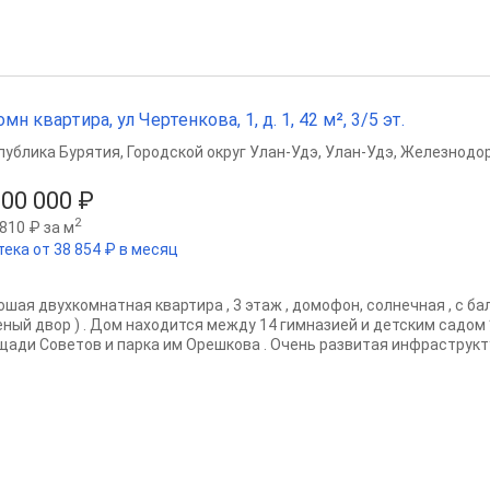
омн квартира, ул Чертенкова, 1, д. 1, 42 м², 3/5 эт.
публика Бурятия
,
Городской округ Улан-Удэ
,
Улан-Удэ
,
Железнодор
300 000 ₽
2
810 ₽ за м
тека от 38 854 ₽ в месяц
ошая двухкомнатная квартира , 3 этаж , домофон, солнечная , с ба
еный двор ) . Дом находится между 14 гимназией и детским садом
щади Советов и парка им Орешкова . Очень развитая инфраструкту