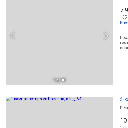
7 
165 
Ипо
Про
гост
вых
1
из 10
2-к
Рес
10
181 