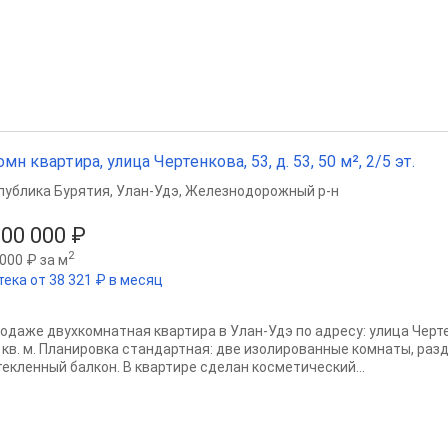
омн квартира, улица Чертенкова, 53, д. 53, 50 м², 2/5 эт.
публика Бурятия
,
Улан-Удэ
,
Железнодорожный р-н
200 000 ₽
2
000 ₽ за м
тека от 38 321 ₽ в месяц
родаже двухкомнатная квартира в Улан-Удэ по адресу: улица Черт
1 кв. м. Планировка стандартная: две изолированные комнаты, раз
текленный балкон. В квартире сделан косметический...