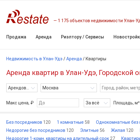
1 175 объектов недвижимости Улан-У
Продажа
Аренда
Риэлтору / Сервисы
Новостройк
Недвижимость в Улан-Удэ
/
Аренда
/
Квартиры
Аренда квартир в Улан-Удэ, Городской о
Арендовать
Москва
Макс цена, ₽
За всё
Площадь,
м²
Без посредников
120
1 комнатные
58
Однокомнатные без
Недорогие без посредников
120
Элитные
56
Жилая
120
Недорогие 1-комн. квартиры на длительный срок
27
Квартир