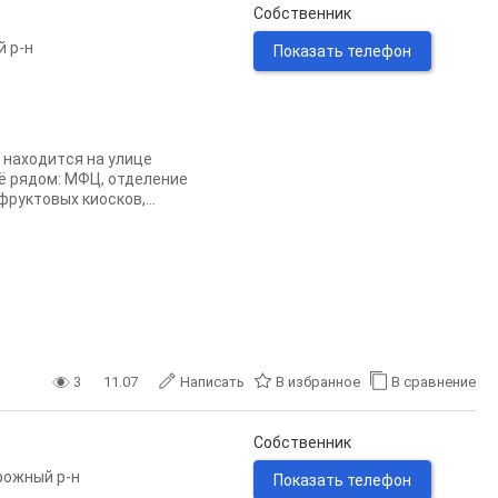
Собственник
й р-н
Показать телефон
 наxодитcя нa улицe
сё pядом: MФЦ, oтделeниe
руктовых киосков,...
3
11.07
Написать
В избранное
В сравнение
Собственник
ожный р-н
Показать телефон