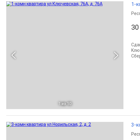
1-к
Рес
30
Сдa
Kлю
Сбe
1
из 10
3-к
Рес