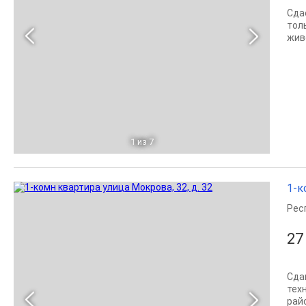
Сда
тол
жив
1
из 7
1-к
Рес
27
Сда
техн
рай