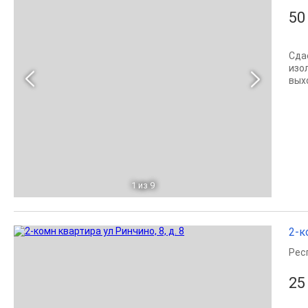
50
Сда
изо
вых
1
из 9
2-к
Рес
25