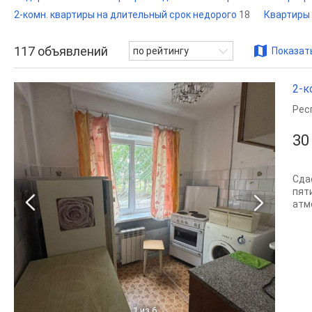
2-комн. квартиры на длительный срок недорого
18
Квартиры 
117
объявлений
по рейтингу
Показать
2-к
Рес
30
Сда
пят
атм
1
из 6