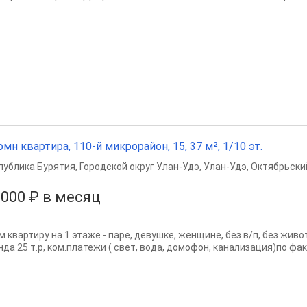
омн квартира, 110-й микрорайон, 15, 37 м², 1/10 эт.
публика Бурятия
,
Городской округ Улан-Удэ
,
Улан-Удэ
,
Октябрьски
 000 ₽ в месяц
м квартиру на 1 этаже - паре, девушке, женщине, без в/п, без жив
да 25 т.р, ком.платежи ( свет, вода, домофон, канализация)по фак