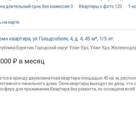
на длительный срок без комиссии
3
Квартиры с фото
120
1-к
 на карте
омн квартира, ул Гольдсобеля, 4, д. 4, 45 м², 1/5 эт.
публика Бурятия
,
Городской округ Улан-Удэ
,
Улан-Удэ
,
Железнодор
 000 ₽ в месяц
ется в аренду двухкомнатная квартира площадью 45 кв. м, распо
иэтажного панельного дома. Окна квартиры выходят во двор, что 
осферу для проживания.Квартира без ремонта, но оснащена всей 