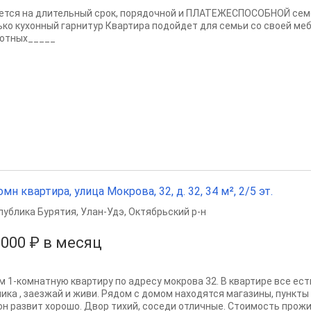
ется на длительный срок, порядочной и ПЛАТЕЖЕСПОСОБНОЙ семе
ько кухонный гарнитур Квартира подойдет для семьи со своей ме
отных_____
омн квартира, улица Мокрова, 32, д. 32, 34 м², 2/5 эт.
публика Бурятия
,
Улан-Удэ
,
Октябрьский р-н
 000 ₽ в месяц
м 1-комнатную квартиру по адресу мокрова 32. В квартире все ес
ика , заезжай и живи. Рядом с домом находятся магазины, пункты в
он развит хорошо. Двор тихий, соседи отличные. Стоимость прожив