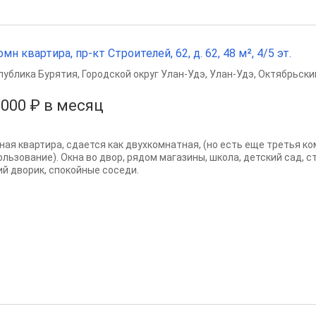
омн квартира, пр-кт Строителей, 62, д. 62, 48 м², 4/5 эт.
публика Бурятия
,
Городской округ Улан-Удэ
,
Улан-Удэ
,
Октябрьски
 000 ₽ в месяц
ная квартира, сдается как двухкомнатная, (но есть еще третья к
ользование). Окна во двор, рядом магазины, школа, детский сад, 
ий дворик, спокойные соседи.