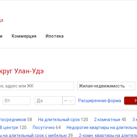
дэ
и
Коммерция
Ипотека
круг Улан-Удэ
Жилая недвижимость
--
Расширенная форма
 посредников
58
На длительный срок
120
2 комнатные
45
3
В центре
120
Посуточно
64
Недорогие квартиры на длительн
ы на длительный срок с мебелью
39
2-комн. квартиры на длите