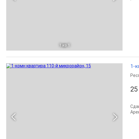
1
из 1
1-к
Рес
25
Сда
Арен