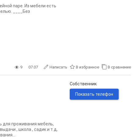
йной паре. Из мебели есть
белью. ____Без
9
07.07
Написать
В избранное
В сравнение
Собственник
Показать телефон
ть для проживания мебель,
ыдачи , школа , садик и т.д,
ания...