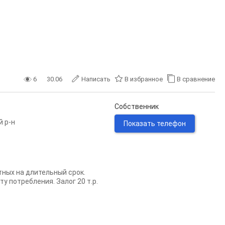
6
30.06
Написать
В избранное
В сравнение
Собственник
й р-н
Показать телефон
отных на длительный срок.
ту потребления. Залог 20 т.р.