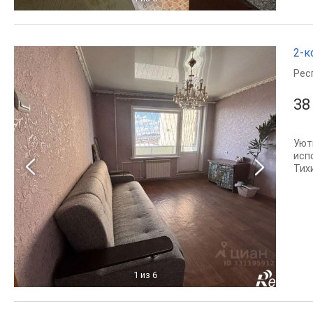
2-к
Рес
38
Уют
исп
Тих
1
из 6