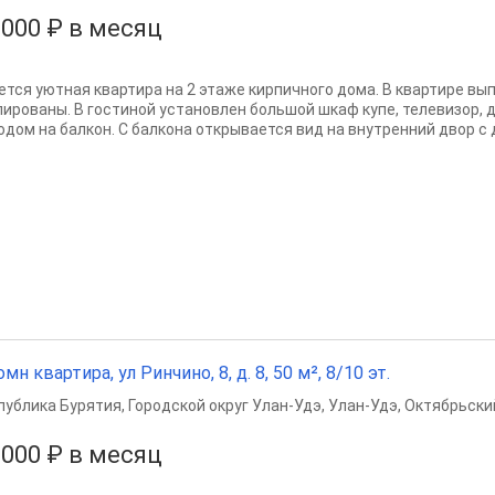
 000 ₽ в месяц
ется уютная квартира на 2 этаже кирпичного дома. В квартире вы
лированы. В гостиной установлен большой шкаф купе, телевизор, д
одом на балкон. С балкона открывается вид на внутренний двор с д
омн квартира, ул Ринчино, 8, д. 8, 50 м², 8/10 эт.
публика Бурятия
,
Городской округ Улан-Удэ
,
Улан-Удэ
,
Октябрьски
 000 ₽ в месяц