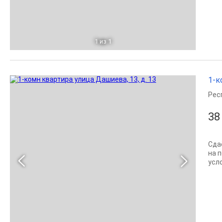
1
из 1
1-к
Рес
38
Сда
на 
усл