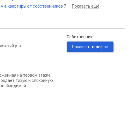
омн. квартиры от собственников
7
Показать ещё
Собственник
ожный р-н
Показать телефон
ложенная на первом этаже
создает тихую и спокойную
необходимой...