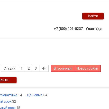
Войти
+7 (800) 101-0237
Улан-Удэ
Студии
1
2
3
4+
Вторичная
Новостройки
Найти
 комнатные
14
Дешевые
64
ый срок
32
льный срок
18