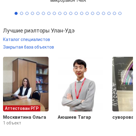
микрорайон 148А
Лучшие риэлторы Улан-Удэ
Каталог специалистов
Закрытая база объектов
Аттестован РГР
Москвитина Ольга
Аюшиев Тагар
суворова 
1 объект