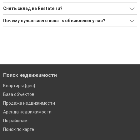
Снять склад на Restate.ru?
Ищите, как Снять склад?
Почему лучше всего искать объявления у нас?
Воспользуйтесь нашим поиском по новостройкам, для
Все объявления проверены и проходят строгую
подбора подходящего вам варианта
модерацию
'Сохраните результаты поиска и возвращайтесь к нему,
Удобный поиск, есть подписка на новые объявления
когда это будет нужно'
Помогаем с подбором выгодных ипотечных программ в
банках в Улан-Удэ
Поиск недвижимости
Квартиры {geo}
База объектов
Продажа недвижимости
Аренда недвижимости
По районам
Поиск по карте