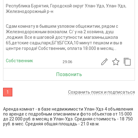
Республика Бурятия
,
Городской округ Улан-Удэ
,
Улан-Удэ
,
Железнодорожный р-н
Сдам комнату в бывшем узловом общежитии, рядом с
Железнодорожным вокзалом. С/ у на 2 хозяина, душ
,лоджия. Все в шаговой доступности: магазины,школа
65,детские сады,парк,БГУ,БГСХА,10 минут пешком и вы в
центре города! Собственник, оплата 18.000 в месяц...
Собственник
29.06
Позвонить
1
Сохранить поиск и подписаться
Аренда комнат - в базе недвижимости Улан-Удэ 4 объявления
по аренде с подробным описанием и фото объектов от
15 000
до
22 000
руб. в месяц в Улан-Удэ. Средняя стоимость - 18 750
руб. в мес. Средняя общая площадь - 21.0 кв.м.