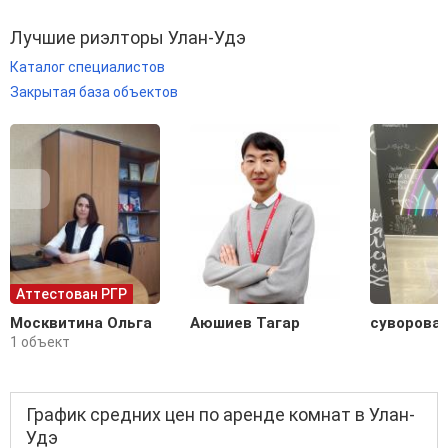
Лучшие риэлторы Улан-Удэ
Каталог специалистов
Закрытая база объектов
Аттестован РГР
Москвитина Ольга
Аюшиев Тагар
суворова 
1 объект
График средних цен по аренде комнат в Улан-
Удэ