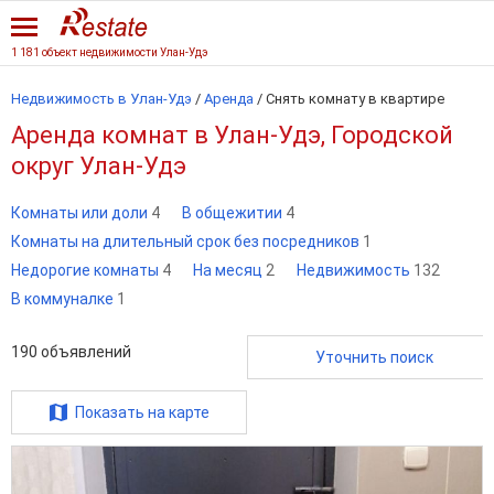
1 181 объект недвижимости Улан-Удэ
Недвижимость в Улан-Удэ
/
Аренда
/
Снять комнату в квартире
Аренда комнат в Улан-Удэ, Городской
округ Улан-Удэ
Комнаты или доли
4
В общежитии
4
Комнаты на длительный срок без посредников
1
Недорогие комнаты
4
На месяц
2
Недвижимость
132
В коммуналке
1
190
объявлений
Уточнить поиск
Показать на карте