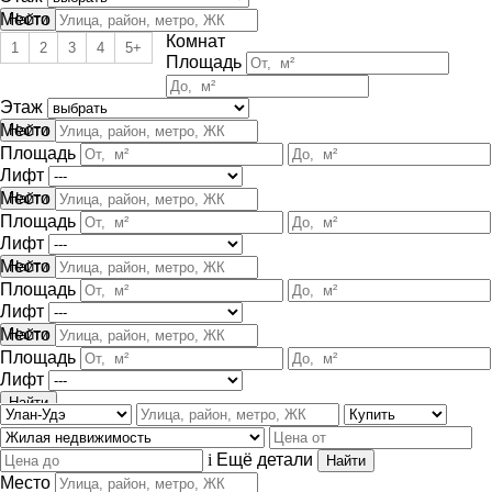
Место
Комнат
1
2
3
4
5+
Площадь
Этаж
Место
Площадь
Лифт
Место
Площадь
Лифт
Место
Площадь
Лифт
Место
Площадь
Лифт
i
Ещё детали
Место