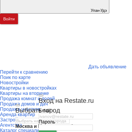
Улан-Удэ
Войти
Дать объявление
Перейти к сравнению
Поик по карте
Новостройки
Квартиры в новостройках
Квартиры на вторичке
Продажа комнат и долей
Вход на Restate.ru
Продажа домов и дач
Выбрать город
Продажа участков
Email
Аренда квартир
Застройщики
Пароль
Агентства
Москва
и
Московская область
Каталог специалистов