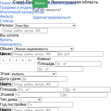
Санкт-Петербург
и
Ленинградская область
Новости недвижимости
Забыли пароль
Войти
Графики и индексы цен
Ещё нет аккаунта?
Ипотечный калькулятор
Фильтр
Зарегистрироваться
Список
Регион
Вы хотите
Купить
Арендовать
Объект
Цена
Место
Комнат
1
2
3
4
5+
Площадь
Этаж
Дата сдачи
Место
Площадь
Этажей
Тип дома
Год постройки
Место