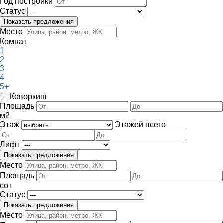
Год постройки
Статус
Место
Комнат
1
2
3
4
5+
Коворкинг
Площадь
м
2
Этаж
Этажей всего
Лифт
Место
Площадь
сот
Статус
Место