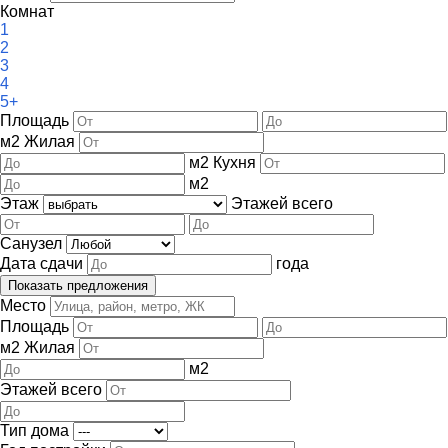
Комнат
1
2
3
4
5+
Площадь
м
2
Жилая
м
2
Кухня
м
2
Этаж
Этажей всего
Санузел
Дата сдачи
года
Место
Площадь
м
2
Жилая
м
2
Этажей всего
Тип дома