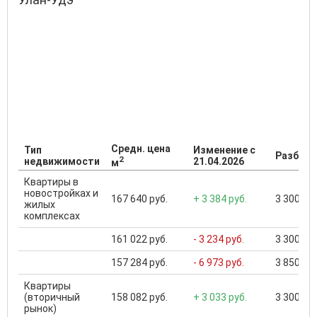
Средн. цена
Тип
Изменение с
Разброс
2
недвижимости
21.04.2026
м
Квартиры в
новостройках и
167 640 руб.
+ 3 384 руб.
3 300 000
жилых
комплексах
161 022 руб.
- 3 234 руб.
3 300 000
157 284 руб.
- 6 973 руб.
3 850 000
Квартиры
(вторичный
158 082 руб.
+ 3 033 руб.
3 300 000
рынок)