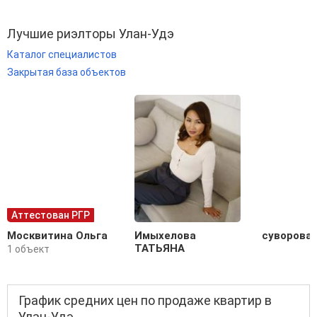
Лучшие риэлторы Улан-Удэ
Каталог специалистов
Закрытая база объектов
Аттестован РГР
Москвитина Ольга
Имыхелова
суворова 
ТАТЬЯНА
1 объект
График средних цен по продаже квартир в
Улан-Удэ