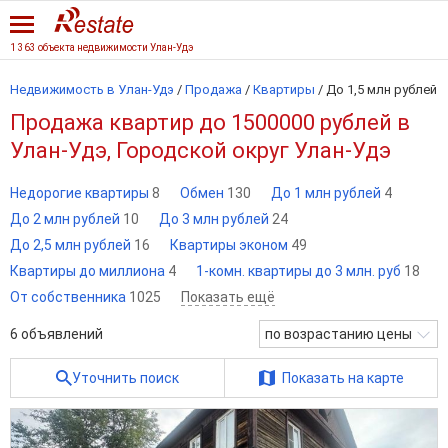
1 363 объекта недвижимости Улан-Удэ
Недвижимость в Улан-Удэ
/
Продажа
/
Квартиры
/
До 1,5 млн рублей
Продажа квартир до 1500000 рублей в
Улан-Удэ, Городской округ Улан-Удэ
Недорогие квартиры
8
Обмен
130
До 1 млн рублей
4
До 2 млн рублей
10
До 3 млн рублей
24
До 2,5 млн рублей
16
Квартиры эконом
49
Квартиры до миллиона
4
1-комн. квартиры до 3 млн. руб
18
От собственника
1025
Показать ещё
6
объявлений
по возрастанию цены
Уточнить поиск
Показать на карте