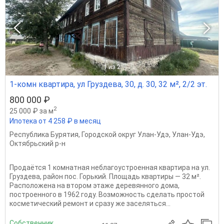
1
из 2
1-комн квартира, ул Груздева, 30, д. 30, 32 м², 2/2 эт.
800 000 ₽
2
25 000 ₽ за м
Ипотека от 4 258 ₽ в месяц
Республика Бурятия
,
Городской округ Улан-Удэ
,
Улан-Удэ
,
Октябрьский р-н
Продаётся 1 комнатная неблагоустроенная квартира на ул.
Груздева, район пос. Горький. Площадь квартиры — 32 м².
Расположена на втором этаже деревянного дома,
построенного в 1962 году. Возможность сделать простой
косметический ремонт и сразу же заселяться...
Собственник