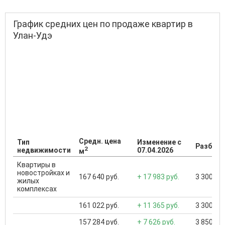
График средних цен по продаже квартир в
Улан-Удэ
Средн. цена
Тип
Изменение с
Разброс
2
недвижимости
07.04.2026
м
Квартиры в
новостройках и
167 640 руб.
+ 17 983 руб.
3 300 000
жилых
комплексах
161 022 руб.
+ 11 365 руб.
3 300 000
157 284 руб.
+ 7 626 руб.
3 850 000