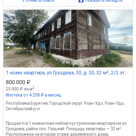
Уточнить поиск
Показать на карте
1
из 2
1-комн квартира, ул Груздева, 30, д. 30, 32 м², 2/2 эт.
800 000 ₽
2
25 000 ₽ за м
Ипотека от 4 258 ₽ в месяц
Республика Бурятия
,
Городской округ Улан-Удэ
,
Улан-Удэ
,
Октябрьский р-н
Продаётся 1 комнатная неблагоустроенная квартира на ул.
Груздева, район пос. Горький. Площадь квартиры — 32 м².
Расположена на втором этаже деревянного дома,