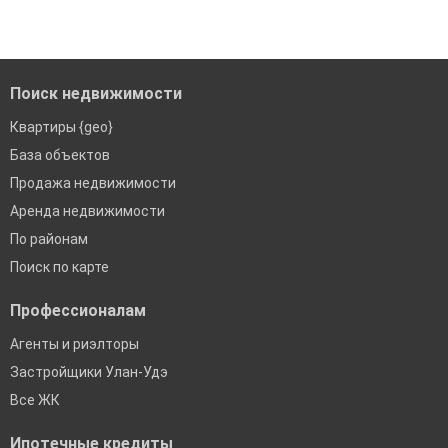
Помогаем с подбором выгодных ипотечных программ в
банках в Улан-Удэ
Поиск недвижимости
Квартиры {geo}
База объектов
Продажа недвижимости
Аренда недвижимости
По районам
Поиск по карте
Профессионалам
Агенты и риэлторы
Застройщики Улан-Удэ
Все ЖК
Ипотечные кредиты