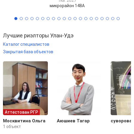
1кв. 2027
микрорайон 148А
Лучшие риэлторы Улан-Удэ
Каталог специалистов
Закрытая база объектов
Аттестован РГР
Москвитина Ольга
Аюшиев Тагар
суворова 
1 объект