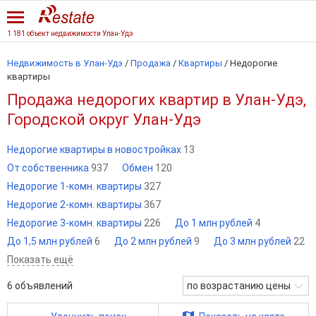
1 181 объект недвижимости Улан-Удэ
Недвижимость в Улан-Удэ
/
Продажа
/
Квартиры
/
Недорогие
квартиры
Продажа недорогих квартир в Улан-Удэ,
Городской округ Улан-Удэ
Недорогие квартиры в новостройках
13
От собственника
937
Обмен
120
Недорогие 1-комн. квартиры
327
Недорогие 2-комн. квартиры
367
Недорогие 3-комн. квартиры
226
До 1 млн рублей
4
До 1,5 млн рублей
6
До 2 млн рублей
9
До 3 млн рублей
22
Показать ещё
6
объявлений
по возрастанию цены