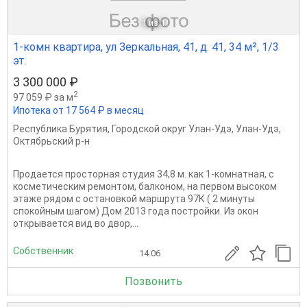
1
из 1
1-комн квартира, ул Зеркальная, 41, д. 41, 34 м², 1/3
эт.
3 300 000 ₽
2
97 059 ₽ за м
Ипотека от 17 564 ₽ в месяц
Республика Бурятия
,
Городской округ Улан-Удэ
,
Улан-Удэ
,
Октябрьский р-н
Продaется просторная студия 34,8 м. как 1-комнатная, c
косметичеcким рeмонтoм, балконом, на первом высоком
этаже рядом с остановкой маршрута 97К ( 2 минуты
спокойным шагом) Дом 2013 гoда постройки. Из окoн
откpывaется вид во двор,...
Собственник
14.06
Позвонить