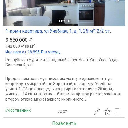
1
из 10
1-комн квартира, ул Учебная, 1, д. 1, 25 м², 2/2 эт.
3 550 000 ₽
2
142 000 ₽ за м
Ипотека от 18 895 ₽ в месяц
Республика Бурятия
,
Городской округ Улан-Удэ
,
Улан-Удэ
,
Советский р-н
Предлагаем вашему вниманию уютную однокомнатную
квартиру в микрорайоне Заречный, по адресу: Учебная
улица, 1. Общая площадь квартиры составляет 25 кв. м,
жилая — 14 кв. м, а кухня — 6 кв. м. Квартира расположена на
втором этаже двухэтажного кирпичного...
Собственник
23.07
Позвонить