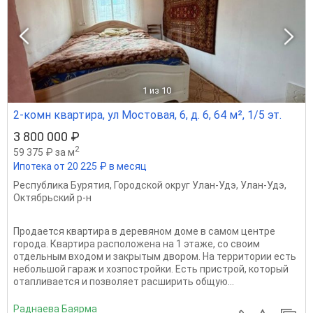
1
из 10
2-комн квартира, ул Мостовая, 6, д. 6, 64 м², 1/5 эт.
3 800 000 ₽
2
59 375 ₽ за м
Ипотека от 20 225 ₽ в месяц
Республика Бурятия
,
Городской округ Улан-Удэ
,
Улан-Удэ
,
Октябрьский р-н
Продается квартира в деревяном доме в самом центре
города. Квартира расположена на 1 этаже, со своим
отдельным входом и закрытым двором. На территории есть
небольшой гараж и хозпостройки. Есть пристрой, который
отапливается и позволяет расширить общую...
Раднаева Баярма