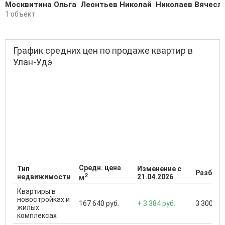
Москвитина Ольга
Леонтьев Николай
Николаев Вячесл
1 объект
График средних цен по продаже квартир в
Улан-Удэ
Средн. цена
Тип
Изменение с
Разброс
2
недвижимости
21.04.2026
м
Квартиры в
новостройках и
167 640 руб.
+ 3 384 руб.
3 300 000
жилых
комплексах