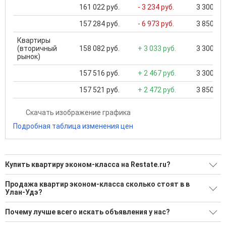
161 022 руб.
- 3 234 руб.
3 300 000
157 284 руб.
- 6 973 руб.
3 850 000
Квартиры
(вторичный
158 082 руб.
+ 3 033 руб.
3 300 000
рынок)
157 516 руб.
+ 2 467 руб.
3 300 000
157 521 руб.
+ 2 472 руб.
3 850 000
Скачать изображение графика
Подробная таблица изменения цен
Купить квартиру эконом-класса на Restate.ru?
Ищите, как Купить квартиру эконом-класса?
Продажа квартир эконом-класса сколько стоят в в
Улан-Удэ?
41 актуальное и проверенное объявление
Средняя площадь: 48.5 кв.м.
Воспользуйтесь нашим поиском по новостройкам, для
Почему лучше всего искать объявления у нас?
подбора подходящего вам варианта