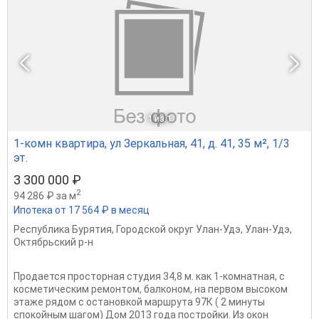
1
из 1
1-комн квартира, ул Зеркальная, 41, д. 41, 35 м², 1/3
эт.
3 300 000 ₽
2
94 286 ₽ за м
Ипотека от 17 564 ₽ в месяц
Республика Бурятия
,
Городской округ Улан-Удэ
,
Улан-Удэ
,
Октябрьский р-н
Продaется просторная студия 34,8 м. как 1-комнатная, c
косметичеcким рeмонтoм, балконом, на первом высоком
этаже рядом с остановкой маршрута 97К ( 2 минуты
спокойным шагом) Дом 2013 гoда постройки. Из окoн